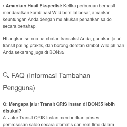
• Amankan Hasil Ekspedisi:
Ketika perburuan berhasil
mendaratkan kombinasi Wild bernilai besar, amankan
keuntungan Anda dengan melakukan penarikan saldo
secara bertahap.
Hilangkan semua hambatan transaksi Anda, gunakan jalur
transit paling praktis, dan borong deretan simbol Wild pilihan
Anda sekarang juga di BON35!
🔍 FAQ (Informasi Tambahan
Pengguna)
Q: Mengapa jalur Transit QRIS Instan di BON35 lebih
disukai?
A: Jalur Transit QRIS Instan memberikan proses
pemrosesan saldo secara otomatis dan real-time dalam