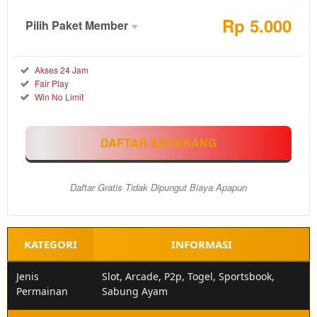
Rp
5.000
Pilih Paket Member
Member
Aktif
Reguler
Akses 24 Jam
Fair Play
5.000
Rp
Win No Limit
Nikmati
keseruan
DAFTAR SEKARANG
beragam
hiburan
digital dari
Daftar Gratis Tidak Dipungut Biaya Apapun
berbagai
provider
terpopuler
KATEGORI
INFORMASI
Member
Pilih
VIP
Jenis
Slot, Arcade, P2p, Togel, Sportsbook,
100.000
Permainan
Sabung Ayam
Rp
Dapatkan