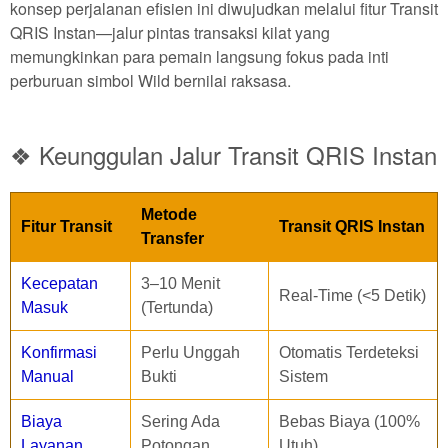
konsep perjalanan efisien ini diwujudkan melalui fitur Transit
QRIS Instan—jalur pintas transaksi kilat yang
memungkinkan para pemain langsung fokus pada inti
perburuan simbol Wild bernilai raksasa.
❖ Keunggulan Jalur Transit QRIS Instan
Metode
Fitur Transit
Transit QRIS Instan
Transfer
Kecepatan
3–10 Menit
Real-Time (<5 Detik)
Masuk
(Tertunda)
Konfirmasi
Perlu Unggah
Otomatis Terdeteksi
Manual
Bukti
Sistem
Biaya
Sering Ada
Bebas Biaya (100%
Layanan
Potongan
Utuh)